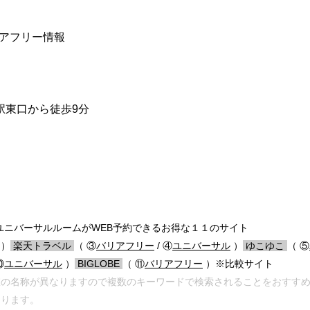
：バリアフリー情報
関駅東口から徒歩9分
ニバーサルルームがWEB予約できるお得な１１のサイト
）
/
楽天トラベル
/
（ ③
バリアフリー
/ ④
ユニバーサル
）
/
ゆこゆこ
/
（ ⑤
⑩
ユニバーサル
）
/
BIGLOBE
/
（ ⑪
バリアフリー
）※比較サイト
室の名称が異なりますので複数のキーワードで検索されることをおすす
あります。