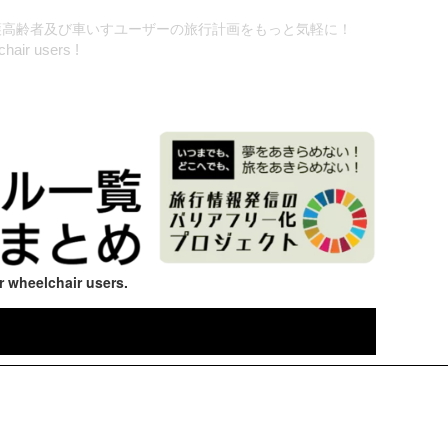
護高齢者及び車いすユーザーの旅行計画をもっと気軽に！
chair users !
r wheelchair users.