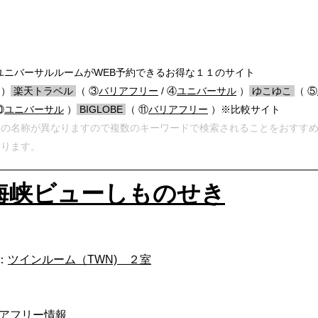
ニバーサルルームがWEB予約できるお得な１１のサイト
）
/
楽天トラベル
/
（ ③
バリアフリー
/ ④
ユニバーサル
）
/
ゆこゆこ
/
（ ⑤
⑩
ユニバーサル
）
/
BIGLOBE
/
（ ⑪
バリアフリー
）※比較サイト
室の名称が異なりますので複数のキーワードで検索されることをおすす
あります。
海峡ビューしものせき
m：
ツインルーム（TWN) ２室
：バリアフリー情報