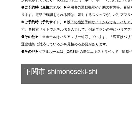
が掲載されていたり、現在使用中止（工事中）等、一時的に使用でき
❷ご予約時（直接ホテル）▶
利用者の運動機能や介助の有無等、希望
ります。電話で確認をされる際は、応対するスタッフが、バリアフリ
❸ご予約時（予約サイト）▶
以下の宿泊予約サイトからでも、バリア
す。各検索サイトでホテル名を入力して、宿泊プランの中にバリアフ
❹その他▶
「当ホテルはバリアフリー対応しています」「客室はバリ
運動機能に対応しているかを見極める必要があります。
❺その他▶
ダブルルームは、2名利用の際にエキストラベッド（簡易
下関市 shimonoseki-shi