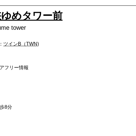
峡ゆめタワー前
yume tower
m：
ツインB（TWN)
：バリアフリー情報
歩8分