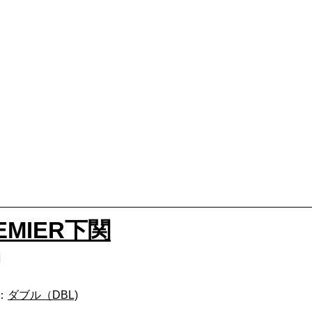
MIER下関
i
m：
ダブル（DBL)