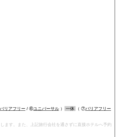
バリアフリー
/ ⑥
ユニバーサル
）
/
一休
/
（ ⑦
バリアフリー
めします。また、上記旅行会社を通さずに直接ホテルへ予約