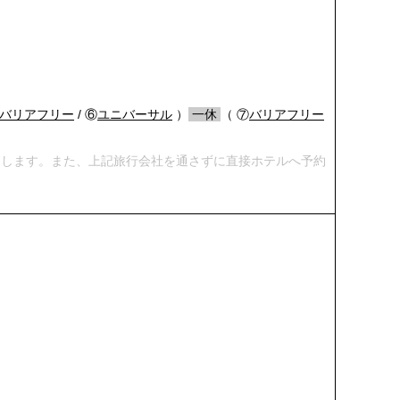
バリアフリー
/ ⑥
ユニバーサル
）
/
一休
/
（ ⑦
バリアフリー
めします。また、上記旅行会社を通さずに直接ホテルへ予約