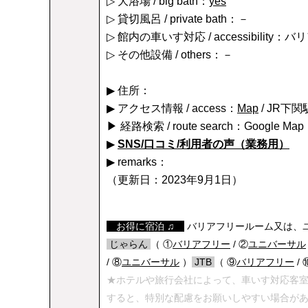
▷ 大浴場 / big bath：
yes
▷ 貸切風呂 / private bath：－
▷ 館内の車いす対応 / accessibility
▷ その他設備 / others：－
▶ 住所：
▶ アクセス情報 / access：
Map
/ JR下
▶ 経路検索 / route search：Google Map
▶
SNS/口コミ/利用者の声（業務用）
▶ remarks：
（更新日：2023年9月1日）
【
お得に宿泊 ♫
】
バリアフリールーム又は、ユ
/
じゃらん
/
（ ①
バリアフリー
/ ②
ユニバーサル
/ ⑧
ユニバーサル
）
/
JTB
/
（ ⑨
バリアフリー
/ 
★ホテルや旅行会社によって、車いす対応客
すると、特別な配慮をお願いしやすい場合が