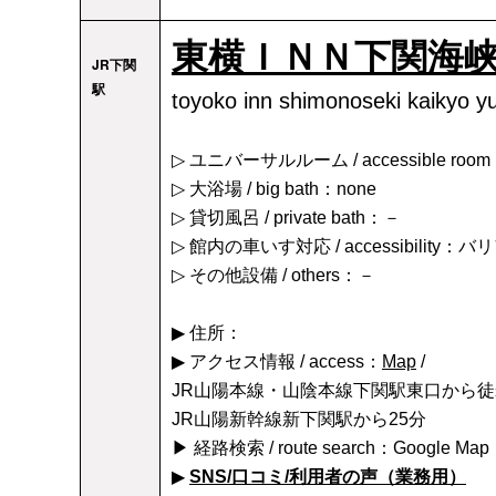
東横ＩＮＮ下関海
JR下関
駅
toyoko inn shimonoseki kaikyo 
▷ ユニバーサルルーム / accessible roo
▷ 大浴場 / big bath：none
▷ 貸切風呂 / private bath：－
▷ 館内の車いす対応 / accessibility
▷ その他設備 / others：－
▶ 住所：
▶ アクセス情報 / access：
Map
/
JR山陽本線・山陰本線下関駅東口から徒
JR山陽新幹線新下関駅から25分
▶ 経路検索 / route search：Google Map
▶
SNS/口コミ/利用者の声（業務用）