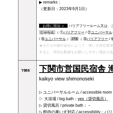
▶ remarks：
（更新日：2023年9月1日）
【
お得に宿泊 ♫
】
バリアフリールーム又は、ユ
/
じゃらん
/
（ ①
バリアフリー
/ ②
ユニバーサル
/ ⑧
ユニバーサル
）
/
JTB
/
（ ⑨
バリアフリー
/ 
★ホテルや旅行会社によって、車いす対応客
すると、特別な配慮をお願いしやすい場合が
下関市営国民宿舎 
下関市
kaikyo view shimonoseki
▷ ユニバーサルルーム / accessible roo
▷ 大浴場 / big bath：
yes（貸切風呂）
▷ 貸切風呂 / private bath：－
▷ 館内の車いす対応 / accessibility