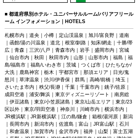
■ 都道府県別ホテル・ユニバーサルルーム/バリアフリール
ーム インフォメーション｜HOTELS
札幌市内
｜
道央
｜
小樽
｜
定山渓温泉
｜
旭川/富良野
｜
道南
｜
函館/湯の川温泉
｜
道北
｜
根室/釧路
｜
知床/網走
｜
十勝/帯
広
｜
青森
｜
三沢/八戸
｜
青森市内
｜
岩手
｜
盛岡市内
｜
宮城
｜
仙台市内
｜
秋田
｜
秋田市内
｜
山形
｜
山形市内
｜
福島
｜
福
島/福島市
｜
福島/いわき市
｜
茨城
｜
つくば市
｜
ひたちなか/
大洗
｜鹿島神宮｜
栃木
｜
宇都宮市
｜
那須エリア
｜
日光/鬼
怒川
｜
草津温泉
｜
渋川/伊香保
｜
群馬
｜
高崎/前橋
｜
埼玉
｜
さいたま市内
｜
秩父/長瀞
｜
千葉
｜
千葉市内
｜
銚子/佐原
｜
成田空港
｜
浦安/舞浜
｜
東京ディズニーリゾート
｜
南房総
｜
伊豆諸島
｜
東京/小笠原諸島
｜
東京/山岳エリア
｜
東京/23
区以外
｜
東京/羽田空港
｜
神奈川
｜
川崎市内
｜
横浜市内
｜
JR横浜駅
｜
JR新横浜駅
｜
江の島/鎌倉
｜
箱根/湯河原
｜
新潟
｜
長岡市内
｜
新潟市内
｜
佐渡島
｜
富山
｜
JR富山駅
｜
石川
｜
和倉温泉
｜
加賀市内
｜
金沢市内
｜
福井
｜
山梨
｜
富士五湖