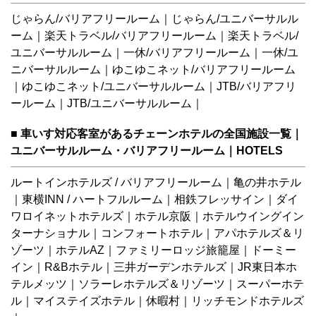
じゃらん/バリアフリールーム
｜
じゃらん/ユニバーサルル
ーム
｜
楽天トラベル/バリアフリールーム
｜
楽天トラベル/
ユニバーサルルーム
｜
一休/バリアフリールーム
｜
一休/ユ
ニバーサルルーム
｜
ゆこゆこネット/バリアフリールーム
｜
ゆこゆこネット/ユニバーサルルーム
｜
JTB/バリアフリ
ールーム
｜
JTB/ユニバーサルルーム
｜
■ 車いす対応客室があるチェーンホテルの全国施設一覧｜
ユニバーサルルーム・バリアフリールーム｜HOTELS
ルートインホテルズ / バリアフリールーム
｜
亀の井ホテル
｜
東横INN
/
ハートフルルーム
｜
相鉄フレッサイン
｜
ダイ
ワロイネットホテルズ
｜
ホテル京阪
｜
ホテルウイングイン
ターナショナル
｜
コンフォートホテル
｜
アパホテルズ＆リ
ゾーツ
｜
ホテルAZ
｜
ファミリーロッジ旅籠屋
｜
ドーミー
イン
｜
R&Bホテル
｜
三井ガーデンホテルズ
｜
JR東日本ホ
テルメッツ
｜
ソラーレホテルズ＆リゾーツ
｜
スーパーホテ
ル
｜
マイステイズホテル
｜
休暇村
｜
リッチモンドホテルズ