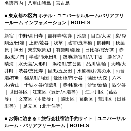
名護市内
｜
八重山諸島
｜
宮古島
■ 東京都23区内 ホテル・ユニバーサルルーム/バリアフリ
ールーム インフォメーション｜HOTELS
新宿
｜
中野/高円寺
｜
吉祥寺/荻窪
｜
池袋
｜
目白/大塚
｜
巣鴨/
駒込/田端
｜
上野/鶯谷
｜
浅草
｜
蔵前/浅草橋
｜
御徒町
｜
秋葉
原
｜
神田
｜
東京駅周辺
｜
有楽町/銀座
｜
日比谷/霞が関
｜
赤
坂/虎ノ門
｜
半蔵門/永田町
｜
築地/新富町/八丁堀
｜
勝どき/
晴海
｜
水天宮/人形町
｜
浜松町/芝公園
｜
品川/高輪
｜
大崎/大
井町
｜
渋谷/恵比寿
｜
目黒/五反田
｜
水道橋/お茶の水
｜
お台
場/有明
｜
錦糸町/両国
｜
飯田橋/市ケ谷
｜
蒲田/大森
｜
六本
木/青山
｜
千駄ヶ谷/信濃町
｜
赤羽/板橋
｜
汐留/新橋
｜
四ツ谷
｜
世田谷区
｜
江東区（豊洲/木場等）
｜
江戸川区（葛西
等）
｜
文京区（本郷等）
｜
墨田区
｜
葛飾区
｜
荒川区（日暮
里等）
｜
足立区（北千住等）
■ お得に泊まる！旅行会社宿泊予約サイト｜ユニバーサル
ルーム・バリアフリールーム｜HOTELS