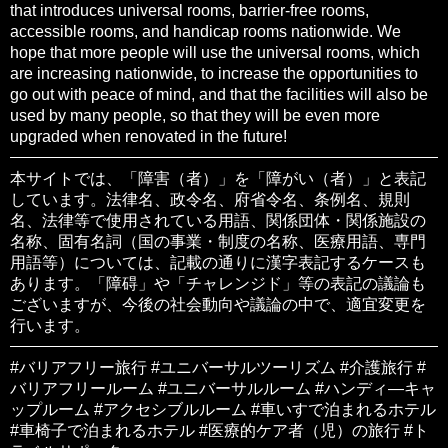
that introduces universal rooms, barrier-free rooms,
accessible rooms, and handicap rooms nationwide. We
hope that more people will use the universal rooms, which
are increasing nationwide, to increase the opportunities to
go out with peace of mind, and that the facilities will also be
used by many people, so that they will be even more
upgraded when renovated in the future!
本サイトでは、「障害（者）」を「障がい（者）」と表記
しています。法律名、政令名、府省令名、条例名、規則
名、法律等で使用されている用語、関係団体・関係施設の
名称、固有名詞（国の事業・制度の名称、医療用語、専門
用語等）については、記載の通りに漢字表記するケースも
あります。「障碍」や「チャレンジド」等の表記の議論も
ございますが、今後の社会動向や議論の中で、適宜変更を
行います。
#バリアフリー旅行 #ユニバーサルツーリズム #介護旅行 #
バリアフリールーム #ユニバーサルルーム #ハンディ―キャ
ップルーム #アクセシブルルーム #車いすで泊まれるホテル
#車椅子で泊まれるホテル #医療的ケア者（児）の旅行 #ト