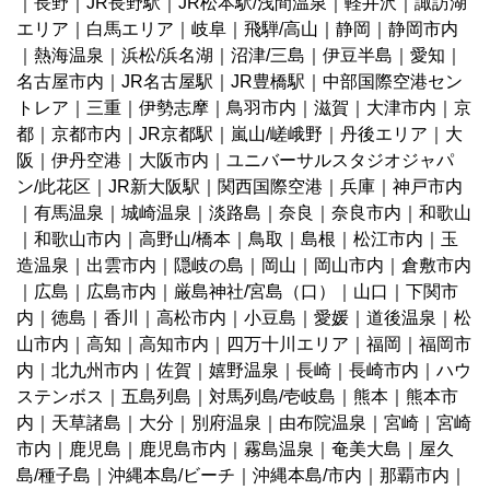
｜
長野
｜
JR長野駅
｜
JR松本駅/浅間温泉
｜
軽井沢
｜
諏訪湖
エリア
｜
白馬エリア
｜
岐阜
｜
飛騨/高山
｜
静岡
｜
静岡市内
｜
熱海温泉
｜
浜松/浜名湖
｜
沼津/三島
｜
伊豆半島
｜
愛知
｜
名古屋市内
｜
JR名古屋駅
｜
JR豊橋駅
｜
中部国際空港セン
トレア
｜
三重
｜
伊勢志摩
｜
鳥羽市内
｜
滋賀
｜
大津市内
｜
京
都
｜
京都市内
｜
JR京都駅
｜
嵐山/嵯峨野
｜
丹後エリア
｜
大
阪
｜
伊丹空港
｜
大阪市内
｜
ユニバーサルスタジオジャパ
ン/此花区
｜
JR新大阪駅
｜
関西国際空港
｜
兵庫
｜
神戸市内
｜
有馬温泉
｜
城崎温泉
｜
淡路島
｜
奈良
｜
奈良市内
｜
和歌山
｜
和歌山市内
｜
高野山/橋本
｜
鳥取
｜
島根
｜
松江市内
｜
玉
造温泉
｜
出雲市内
｜
隠岐の島
｜
岡山
｜
岡山市内
｜
倉敷市内
｜
広島
｜
広島市内
｜
厳島神社/宮島（口）
｜
山口
｜
下関市
内
｜
徳島
｜
香川
｜
高松市内
｜
小豆島
｜
愛媛
｜
道後温泉
｜
松
山市内
｜
高知
｜
高知市内
｜
四万十川エリア
｜
福岡
｜
福岡市
内
｜
北九州市内
｜
佐賀
｜
嬉野温泉
｜
長崎
｜
長崎市内
｜
ハウ
ステンボス
｜
五島列島
｜
対馬列島/壱岐島
｜
熊本
｜
熊本市
内
｜
天草諸島
｜
大分
｜
別府温泉
｜
由布院温泉
｜
宮崎
｜
宮崎
市内
｜
鹿児島
｜
鹿児島市内
｜
霧島温泉
｜
奄美大島
｜
屋久
島/種子島
｜
沖縄本島/ビーチ
｜
沖縄本島/市内
｜
那覇市内
｜