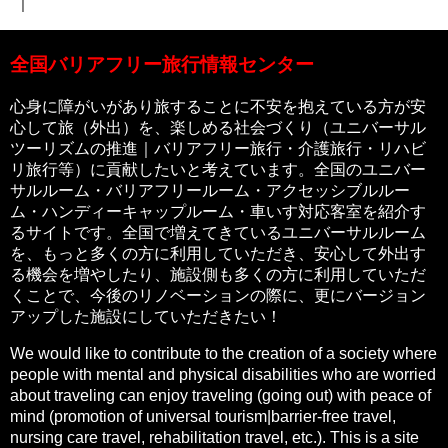
｜
全国バリアフリー旅行情報センター
心身に障がいがあり旅することに不安を抱えている方が安
心して旅（外出）を、楽しめる社会づくり（ユニバーサル
ツーリズムの推進｜バリアフリー旅行・介護旅行・リハビ
リ旅行等）に貢献したいと考えています。全国のユニバー
サルルーム・バリアフリールーム・アクセッシブルルー
ム・ハンディーキャップルーム・車いす対応客室を紹介す
るサイトです。全国で増えてきているユニバーサルルーム
を、もっと多くの方に利用していただき、安心して外出す
る機会を増やしたり、施設側も多くの方に利用していただ
くことで、今後のリノベーションの際に、更にバージョン
アップした施設にしていただきたい！
We would like to contribute to the creation of a society where
people with mental and physical disabilities who are worried
about traveling can enjoy traveling (going out) with peace of
mind (promotion of universal tourism|barrier-free travel,
nursing care travel, rehabilitation travel, etc.). This is a site