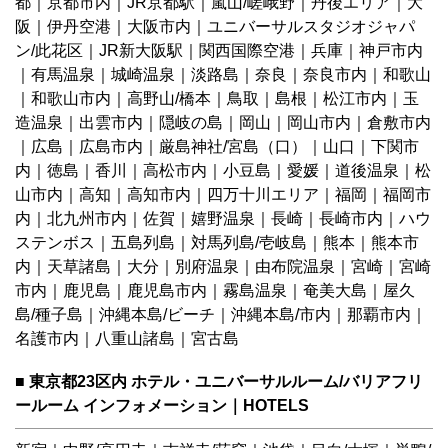
都
｜
京都市内
｜
JR京都駅
｜
嵐山/嵯峨野
｜
丹後エリア
｜
大
阪
｜
伊丹空港
｜
大阪市内
｜
ユニバーサルスタジオジャパ
ン/此花区
｜
JR新大阪駅
｜
関西国際空港
｜
兵庫
｜
神戸市内
｜
有馬温泉
｜
城崎温泉
｜
淡路島
｜
奈良
｜
奈良市内
｜
和歌山
｜
和歌山市内
｜
高野山/橋本
｜
鳥取
｜
島根
｜
松江市内
｜
玉
造温泉
｜
出雲市内
｜
隠岐の島
｜
岡山
｜
岡山市内
｜
倉敷市内
｜
広島
｜
広島市内
｜
厳島神社/宮島（口）
｜
山口
｜
下関市
内
｜
徳島
｜
香川
｜
高松市内
｜
小豆島
｜
愛媛
｜
道後温泉
｜
松
山市内
｜
高知
｜
高知市内
｜
四万十川エリア
｜
福岡
｜
福岡市
内
｜
北九州市内
｜
佐賀
｜
嬉野温泉
｜
長崎
｜
長崎市内
｜
ハウ
ステンボス
｜
五島列島
｜
対馬列島/壱岐島
｜
熊本
｜
熊本市
内
｜
天草諸島
｜
大分
｜
別府温泉
｜
由布院温泉
｜
宮崎
｜
宮崎
市内
｜
鹿児島
｜
鹿児島市内
｜
霧島温泉
｜
奄美大島
｜
屋久
島/種子島
｜
沖縄本島/ビーチ
｜
沖縄本島/市内
｜
那覇市内
｜
名護市内
｜
八重山諸島
｜
宮古島
■ 東京都23区内 ホテル・ユニバーサルルーム/バリアフリ
ールーム インフォメーション｜HOTELS