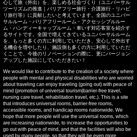
心して旅（外出）を、楽しめる社会づくり（ユニバーサル
ツーリズムの推進｜バリアフリー旅行・介護旅行・リハビ
リ旅行等）に貢献したいと考えています。全国のユニバー
サルルーム・バリアフリールーム・アクセッシブルルー
ム・ハンディーキャップルーム・車いす対応客室を紹介す
るサイトです。全国で増えてきているユニバーサルルーム
を、もっと多くの方に利用していただき、安心して外出す
る機会を増やしたり、施設側も多くの方に利用していただ
くことで、今後のリノベーションの際に、更にバージョン
アップした施設にしていただきたい！
We would like to contribute to the creation of a society where
people with mental and physical disabilities who are worried
about traveling can enjoy traveling (going out) with peace of
mind (promotion of universal tourism|barrier-free travel,
nursing care travel, rehabilitation travel, etc.). This is a site
that introduces universal rooms, barrier-free rooms,
accessible rooms, and handicap rooms nationwide. We
hope that more people will use the universal rooms, which
are increasing nationwide, to increase the opportunities to
go out with peace of mind, and that the facilities will also be
used by many people, so that they will be even more