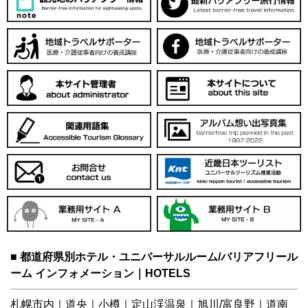
■ 都道府県別ホテル・ユニバーサルルーム/バリアフリール
ーム インフォメーション｜HOTELS
札幌市内
｜
道央
｜
小樽
｜
定山渓温泉
｜
旭川/富良野
｜
道南