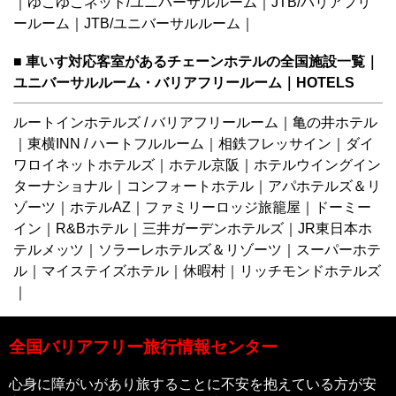
｜
ゆこゆこネット/ユニバーサルルーム
｜
JTB/バリアフリ
ールーム
｜
JTB/ユニバーサルルーム
｜
■ 車いす対応客室があるチェーンホテルの全国施設一覧｜
ユニバーサルルーム・バリアフリールーム｜HOTELS
ルートインホテルズ / バリアフリールーム
｜
亀の井ホテル
｜
東横INN
/
ハートフルルーム
｜
相鉄フレッサイン
｜
ダイ
ワロイネットホテルズ
｜
ホテル京阪
｜
ホテルウイングイン
ターナショナル
｜
コンフォートホテル
｜
アパホテルズ＆リ
ゾーツ
｜
ホテルAZ
｜
ファミリーロッジ旅籠屋
｜
ドーミー
イン
｜
R&Bホテル
｜
三井ガーデンホテルズ
｜
JR東日本ホ
テルメッツ
｜
ソラーレホテルズ＆リゾーツ
｜
スーパーホテ
ル
｜
マイステイズホテル
｜
休暇村
｜
リッチモンドホテルズ
｜
全国バリアフリー旅行情報センター
心身に障がいがあり旅することに不安を抱えている方が安