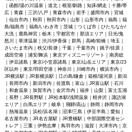
｜
函館/湯の川温泉
｜
道北
｜
根室/釧路
｜
知床/網走
｜
十勝/帯
広
｜
青森
｜
三沢/八戸
｜
青森市内
｜
岩手
｜
盛岡市内
｜
宮城
｜
仙台市内
｜
秋田
｜
秋田市内
｜
山形
｜
山形市内
｜
福島
｜
福
島/福島市
｜
福島/いわき市
｜
茨城
｜
つくば市
｜
ひたちなか/
大洗
｜鹿島神宮｜
栃木
｜
宇都宮市
｜
那須エリア
｜
日光/鬼
怒川
｜
草津温泉
｜
渋川/伊香保
｜
群馬
｜
高崎/前橋
｜
埼玉
｜
さいたま市内
｜
秩父/長瀞
｜
千葉
｜
千葉市内
｜
銚子/佐原
｜
成田空港
｜
浦安/舞浜
｜
東京ディズニーリゾート
｜
南房総
｜
伊豆諸島
｜
東京/小笠原諸島
｜
東京/山岳エリア
｜
東京/23
区以外
｜
東京/羽田空港
｜
神奈川
｜
川崎市内
｜
横浜市内
｜
JR横浜駅
｜
JR新横浜駅
｜
江の島/鎌倉
｜
箱根/湯河原
｜
新潟
｜
長岡市内
｜
新潟市内
｜
佐渡島
｜
富山
｜
JR富山駅
｜
石川
｜
和倉温泉
｜
加賀市内
｜
金沢市内
｜
福井
｜
山梨
｜
富士五湖
｜
長野
｜
JR長野駅
｜
JR松本駅/浅間温泉
｜
軽井沢
｜
諏訪湖
エリア
｜
白馬エリア
｜
岐阜
｜
飛騨/高山
｜
静岡
｜
静岡市内
｜
熱海温泉
｜
浜松/浜名湖
｜
沼津/三島
｜
伊豆半島
｜
愛知
｜
名古屋市内
｜
JR名古屋駅
｜
JR豊橋駅
｜
中部国際空港セン
トレア
｜
三重
｜
伊勢志摩
｜
鳥羽市内
｜
滋賀
｜
大津市内
｜
京