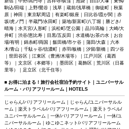
新宿
｜
中野/高円寺
｜
吉祥寺/荻窪
｜
池袋
｜
目白/大塚
｜
巣鴨/
駒込/田端
｜
上野/鶯谷
｜
浅草
｜
蔵前/浅草橋
｜
御徒町
｜
秋葉
原
｜
神田
｜
東京駅周辺
｜
有楽町/銀座
｜
日比谷/霞が関
｜
赤
坂/虎ノ門
｜
半蔵門/永田町
｜
築地/新富町/八丁堀
｜
勝どき/
晴海
｜
水天宮/人形町
｜
浜松町/芝公園
｜
品川/高輪
｜
大崎/大
井町
｜
渋谷/恵比寿
｜
目黒/五反田
｜
水道橋/お茶の水
｜
お台
場/有明
｜
錦糸町/両国
｜
飯田橋/市ケ谷
｜
蒲田/大森
｜
六本
木/青山
｜
千駄ヶ谷/信濃町
｜
赤羽/板橋
｜
汐留/新橋
｜
四ツ谷
｜
世田谷区
｜
江東区（豊洲/木場等）
｜
江戸川区（葛西
等）
｜
文京区（本郷等）
｜
墨田区
｜
葛飾区
｜
荒川区（日暮
里等）
｜
足立区（北千住等）
■ お得に泊まる！旅行会社宿泊予約サイト｜ユニバーサル
ルーム・バリアフリールーム｜HOTELS
じゃらん/バリアフリールーム
｜
じゃらん/ユニバーサルル
ーム
｜
楽天トラベル/バリアフリールーム
｜
楽天トラベル/
ユニバーサルルーム
｜
一休/バリアフリールーム
｜
一休/ユ
ニバーサルルーム
｜
ゆこゆこネット/バリアフリールーム