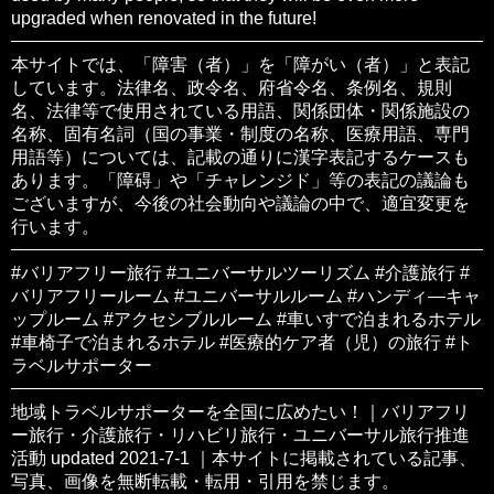
upgraded when renovated in the future!
本サイトでは、「障害（者）」を「障がい（者）」と表記
しています。法律名、政令名、府省令名、条例名、規則
名、法律等で使用されている用語、関係団体・関係施設の
名称、固有名詞（国の事業・制度の名称、医療用語、専門
用語等）については、記載の通りに漢字表記するケースも
あります。「障碍」や「チャレンジド」等の表記の議論も
ございますが、今後の社会動向や議論の中で、適宜変更を
行います。
#バリアフリー旅行 #ユニバーサルツーリズム #介護旅行 #
バリアフリールーム #ユニバーサルルーム #ハンディ―キャ
ップルーム #アクセシブルルーム #車いすで泊まれるホテル
#車椅子で泊まれるホテル #医療的ケア者（児）の旅行 #ト
ラベルサポーター
地域トラベルサポーターを全国に広めたい！｜バリアフリ
ー旅行・介護旅行・リハビリ旅行・ユニバーサル旅行推進
活動 updated 2021-7-1 ｜本サイトに掲載されている記事、
写真、画像を無断転載・転用・引用を禁じます。